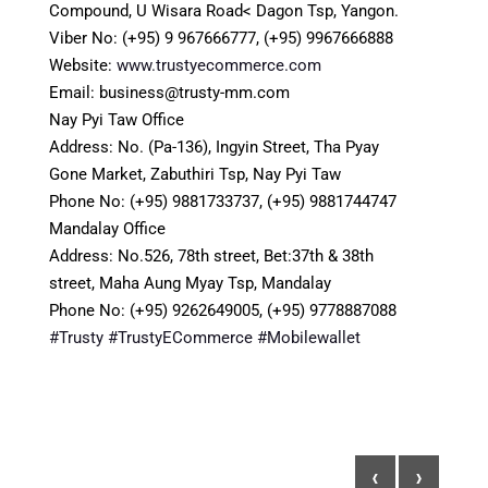
Compound, U Wisara Road< Dagon Tsp, Yangon.
Viber No: (+95) 9 967666777, (+95) 9967666888
Website:
www.trustyecommerce.com
Email: business@trusty-mm.com
Nay Pyi Taw Office
Address: No. (Pa-136), Ingyin Street, Tha Pyay
Gone Market, Zabuthiri Tsp, Nay Pyi Taw
Phone No: (+95) 9881733737, (+95) 9881744747
Mandalay Office
Address: No.526, 78th street, Bet:37th & 38th
street, Maha Aung Myay Tsp, Mandalay
Phone No: (+95) 9262649005, (+95) 9778887088
#Trusty
#TrustyECommerce
#Mobilewallet
‹
›