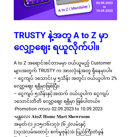
TRUSTY နဲ့အတူ A to Z မှာ
လျှော့ဈေး ရယူလိုက်ပါ။
A to Z အရောင်းစင်တာမမှာ ဝယ်ယူမည့် Customer
များအတွက် TRUSTY က အားလုံးနဲ့အတူ ရှိနေမှာပါ။
– ငွေကျပ် ၁သောင်း မှ ၅သိန်း အတွင်း ဝယ်ယူပါက 2%
လျှော့ဈေး ရရှိမှာဖြစ်ပြီး၊
– ငွေကျပ် ၅သိန်းနှင့်အထက် ဝယ်ယူပါက ငွေကျပ်
၁သောင်းတိတိ လျှော့ဈေး ရရှိမှာ ဖြစ်ပါတယ်။
-Promotion ကာလ 02.09.2023 to 10.09.2023
-မန္တလေး 𝐀𝐭𝐨𝐙 𝐇𝐨𝐦𝐞 𝐌𝐚𝐫𝐭 𝐒𝐡𝐨𝐰𝐫𝐨𝐨𝐦
အမှတ်-(၁၂၊၁၅၊၁၆၊၁၇)၊ (၆၂)လမ်းနှင့်
(၁၃၁)လမ်းထောင့်၊ စက်မှုဇုန်(၁)၊ ပြည်ကြီးတံခွန်