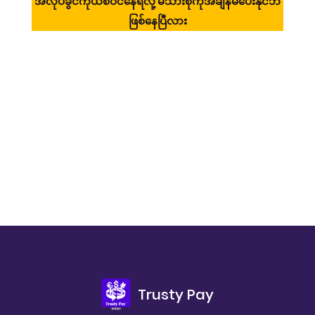
ာ်
အလုပ်ခွင်ကိုယ်စီဝင်နေရလို့ မိသားစုကိုအချိန်မပေးနိုင်ဘဲ
ဧရ
ဖြစ်နေပြီလား
Trusty Pay