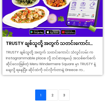
TRUSTY ချစ်သူတို့ အတွက် သတင်းကောင်း…
TRUSTY ချစ်သူတို့ အတွက် သတင်းကောင်း သံလွင်လမ်း က
Instagrammable place လို့ တင်စားရမယ့် အသစ်စက်စက်
ဆိုင်လေးဖြစ်တဲ့ Meru Windermere Square မှာ TRUSTY နဲ့
ချေလို့ ရနေပြီ။ ဆိုင်ထဲကို ဝင်လိုက်တာနဲ့ Greece က...
1
2
3