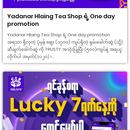
Yadanar Hlaing Tea Shop ရဲ့ One day
promotion
Yadanar Hlaing Tea Shop ရဲ့ One day promotion
အရသာ ရှိလှတဲ့ ပုံမှန် ဈေး (၁၇၀၀) ကျပ်ရှိတဲ့ ရှမ်းခေါက်ဆွဲ (သို့)
ဆီချက်ခေါက်ဆွဲ ကို TRUSTY အသုံးပြုပြီး (၅၀၀)ကျပ်နဲ့ အရယူ
လိုက်ပါ အမှတ်(၁၁၂၀) ၊...