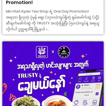
Promotion!
Min Htet Kyaw Tea Shop ရဲ့ One Day Promotion!
အရသာ ရှိလှတဲ့ ပုံမှန် ဈေး (၁၇၀၀)ကျပ်ရှိတဲ့ ရှမ်းခေါက်ဆွဲ (သို့)
ဆီချက်ခေါက်ဆွဲ ကို TRUSTY အသုံးပြုပြီး (၅၀၀)ကျပ်နဲ့ အရယူ
လိုက်ပါ ဥတ္တရသီရိ မြို့နယ် ၊...