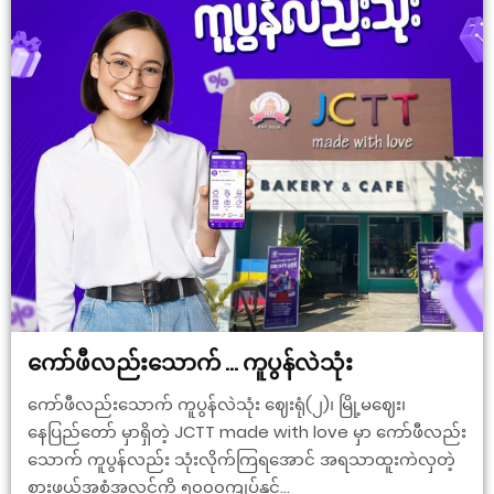
ကော်ဖီလည်းသောက် … ကူပွန်လဲသုံး
ကော်ဖီလည်းသောက် ကူပွန်လဲသုံး ဈေးရုံ(၂)၊ မြို့မဈေး၊
နေပြည်တော် မှာရှိတဲ့ JCTT made with love မှာ ကော်ဖီလည်း
သောက် ကူပွန်လည်း သုံးလိုက်ကြရအောင် အရသာထူးကဲလှတဲ့
စားဖွယ်အစုံအလင်ကို ၅၀၀၀ကျပ်နှင့်...