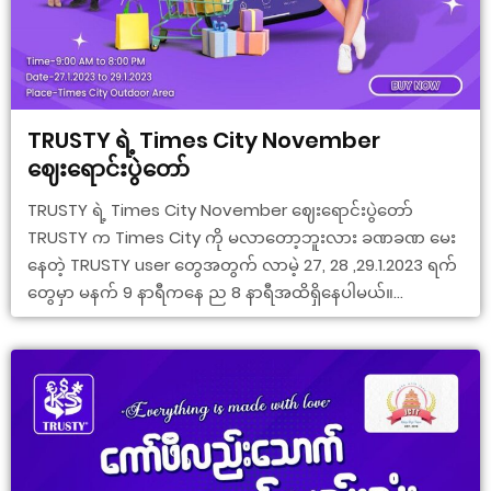
TRUSTY ရဲ့ Times City November
ဈေးရောင်းပွဲတော်
TRUSTY ရဲ့ Times City November ဈေးရောင်းပွဲတော်
TRUSTY က Times City ကို မလာတော့ဘူးလား ခဏခဏ မေး
နေတဲ့ TRUSTY user တွေအတွက် လာမဲ့ 27, 28 ,29.1.2023 ရက်
တွေမှာ မနက် 9 နာရီကနေ ည 8 နာရီအထိရှိနေပါမယ်။...