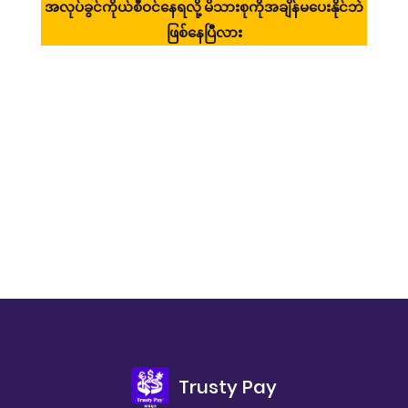
ာ်
အလုပ်ခွင်ကိုယ်စီဝင်နေရလို့ မိသားစုကိုအချိန်မပေးနိုင်ဘဲ
ဧရ
ဖြစ်နေပြီလား
Trusty Pay