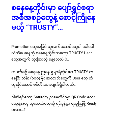
စနေနေ့တိုင်းမှာ ပျော်ရွှင်စရာ
အစီအစဉ်တွေနဲ့ စောင့်ကြိုနေ
မယ့် “TRUSTY”…
Promotion တွေအပြင် ဆုလက်ဆောင်တွေပါ ပေါပေါ
သီသီပေးနေတဲ့ စနေနေ့တိုင်းကတော့ TRUSTY User
တွေအတွက် ထူးခြားတဲ့ နေ့လေးပါပဲ…
အပတ်စဉ် စနေနေ့ ညနေ ၅ နာရီတိုင်းမှာ TRUSTY က
နေပြီး သိန်း (၁၀၀) ဖိုး ဆုလာဘ်တွေကို User တွေ ကံ
ထူးနိုင်အောင် ဖန်တီးပေးလျက်ရှိပါတယ်…
ဒါဆိုရင်တော့ Saturday ညနေတိုင်းမှာ QR Code လေး
တွေနဲ့အတူ ဆုလာဘ်တွေကို ရင်ခုန်စွာ ရယူကြဖို့ Ready
ပဲလား…?