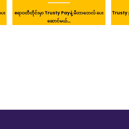
ပေး
ဧရာဝတီတိုင်းမှာ Trusty Payနဲ့ မီတာဘေလ် ပေး
Trusty 
ဆောင်မယ်…