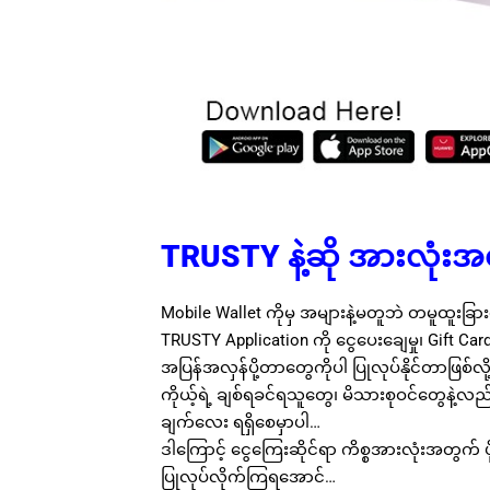
TRUSTY နဲ့ဆို အားလုံးအ
Mobile Wallet ကိုမှ အများနဲ့မတူဘဲ တမူထူးခြ
TRUSTY Application ကို ငွေပေးချေမှု၊ Gift C
အပြန်အလှန်ပို့တာတွေကိုပါ ပြုလုပ်နိုင်တာဖြစ်လို့
ကိုယ့်ရဲ့ ချစ်ရခင်ရသူတွေ၊ မိသားစုဝင်တွေနဲ့လ
ချက်လေး ရရှိစေမှာပါ…
ဒါကြောင့် ငွေကြေးဆိုင်ရာ ကိစ္စအားလုံးအတွက် ပိ
ပြုလုပ်လိုက်ကြရအောင်…