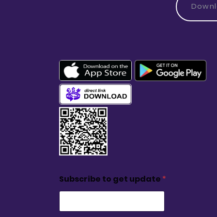
Down
Subscribe to get update
*