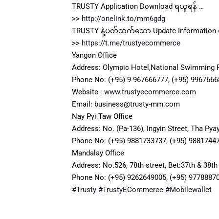
TRUSTY Application Download ရယူရန် …
>>
http://onelink.to/mm6gdg
TRUSTY နဲ့ပတ်သက်သော Update Information 
>>
https://t.me/trustyecommerce
Yangon Office
Address: Olympic Hotel,National Swimming 
Phone No: (+95) 9 967666777, (+95) 996766
Website :
www.trustyecommerce.com
Email: business@trusty-mm.com
Nay Pyi Taw Office
Address: No. (Pa-136), Ingyin Street, Tha Pya
Phone No: (+95) 9881733737, (+95) 9881744
Mandalay Office
Address: No.526, 78th street, Bet:37th & 38
Phone No: (+95) 9262649005, (+95) 9778887
#Trusty
#TrustyECommerce
#Mobilewallet