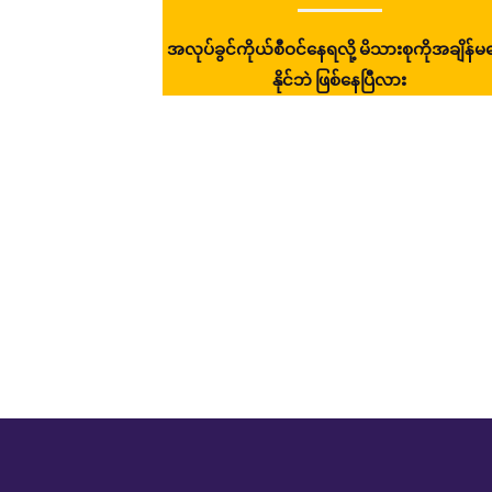
ပျော် လူကြီးလည်း
အလုပ်ခွင်ကိုယ်စီဝင်နေရလို့ မိသားစုကိုအချိန်မ
နိုင်ဘဲ ဖြစ်နေပြီလား