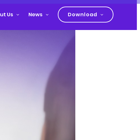
ut Us
News
Download