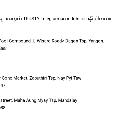
များအတွက် TRUSTY Telegram လေး Join ထားနိုင်ပါတယ်။
Pool Compound, U Wisara Road< Dagon Tsp, Yangon.
6888
y Gone Market, Zabuthiri Tsp, Nay Pyi Taw
747
th street, Maha Aung Myay Tsp, Mandalay
088