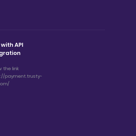
 with API
gration
w the link
://payment.trusty-
com/