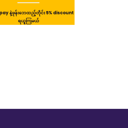
pay နဲ့ဖုန်းဘေထည့်တိုင်း 5% discount
Trusty နဲ့ ဘာပဲလိုလို
ရယူကြမယ်