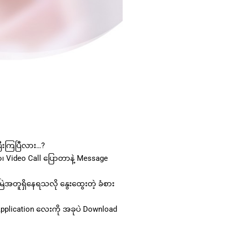
ြီးကြပြီလား…?
ာ၊ Video Call ပြောတာနဲ့ Message
ြဲအတူရှိနေရသလို နွေးထွေးတဲ့ ခံစား
Y Application လေးကို အခုပဲ Download