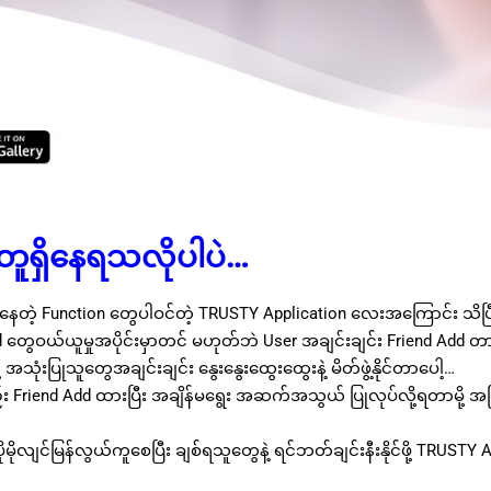
တူရှိနေရသလိုပါပဲ…
ားနေတဲ့ Function တွေပါဝင်တဲ့ TRUSTY Application လေးအကြောင်း သိပ
ard တွေဝယ်ယူမှုအပိုင်းမှာတင် မဟုတ်ဘဲ User အချင်းချင်း Friend Add တ
 အသုံးပြုသူတွေအချင်းချင်း နွေးနွေးထွေးထွေးနဲ့ မိတ်ဖွဲ့နိုင်တာပေါ့…
ည်း Friend Add ထားပြီး အချိန်မရွေး အဆက်အသွယ် ပြုလုပ်လို့ရတာမို့ အမ
ုမိုလျင်မြန်လွယ်ကူစေပြီး ချစ်ရသူတွေနဲ့ ရင်ဘတ်ချင်းနီးနိုင်ဖို့ TRUST