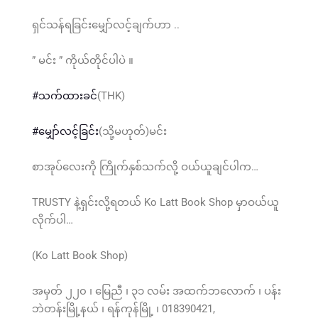
ရှင်သန်ရခြင်းမျှော်လင့်ချက်ဟာ ..
” မင်း ” ကိုယ်တိုင်ပါပဲ ။
#သက်ထားခင်
(THK)
#မျှော်လင့်ခြင်း
(သို့မဟုတ်)မင်း
စာအုပ်လေးကို ကြိုက်နှစ်သက်လို့ ဝယ်ယူချင်ပါက…
TRUSTY နဲ့ရှင်းလို့ရတယ် Ko Latt Book Shop မှာဝယ်ယူ
လိုက်ပါ…
(Ko Latt Book Shop)
အမှတ် ၂၂၀ ၊ မြေညီ ၊ ၃၁ လမ်း အထက်ဘလောက် ၊ ပန်း
ဘဲတန်းမြို့နယ် ၊ ရန်ကုန်မြို့ ၊ 018390421,