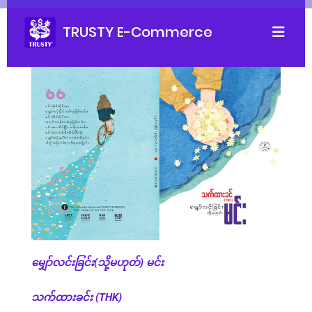
TRUSTY E-Commerce
မျှော်လင်းခြင်း(သို့မဟုတ်) မင်း
သက်ထားခင်း (THK)