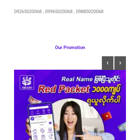
09265020068 , 09965020068 , 09885020068
Our Promotion
‹
›