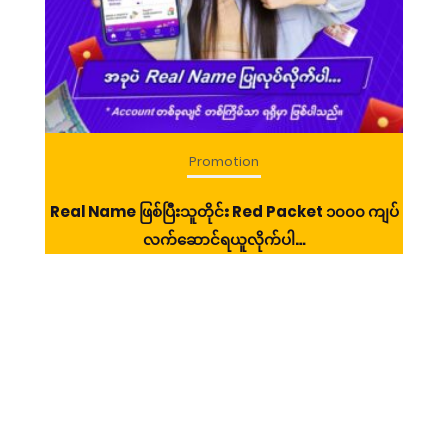
Promotion
Real Name ဖြစ်ပြီးသူတိုင်း Red Packet ၁၀၀၀ ကျပ်
TR
လက်ဆောင်ရယူလိုက်ပါ…
ဲ့