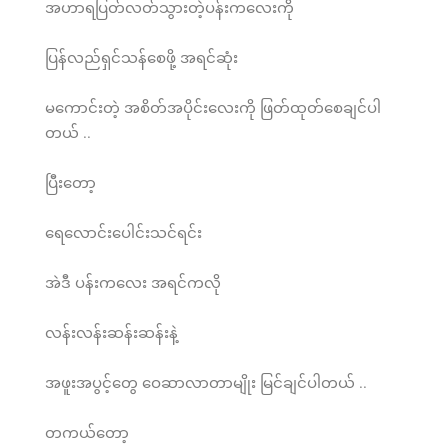
အဟာရပြတ်လတ်သွားတဲ့ပန်းကလေးကို
ပြန်လည်ရှင်သန်စေဖို့ အရင်ဆုံး
မကောင်းတဲ့ အစိတ်အပိုင်းလေးကို ဖြတ်ထုတ်စေချင်ပါ
တယ် ..
ပြီးတော့
ရေလောင်းပေါင်းသင်ရင်း
အဲဒီ ပန်းကလေး အရင်ကလို
လန်းလန်းဆန်းဆန်းနဲ့
အဖူးအပွင့်တွေ ဝေဆာလာတာမျိုး မြင်ချင်ပါတယ် ..
တကယ်တော့