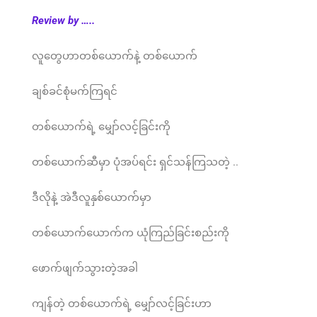
Review by …..
လူတွေဟာတစ်ယောက်နဲ့ တစ်ယောက်
ချစ်ခင်စုံမက်ကြရင်
တစ်ယောက်ရဲ့ မျှော်လင့်ခြင်းကို
တစ်ယောက်ဆီမှာ ပုံအပ်ရင်း ရှင်သန်ကြသတဲ့ ..
ဒီလိုနဲ့ အဲဒီလူနှစ်ယောက်မှာ
တစ်ယောက်ယောက်က ယုံကြည်ခြင်းစည်းကို
ဖောက်ဖျက်သွားတဲ့အခါ
ကျန်တဲ့ တစ်ယောက်ရဲ့ မျှော်လင့်ခြင်းဟာ