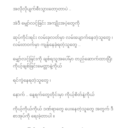
အလိုလိုပျက်စီးသွားတော့တာပဲ ..
အဲဒီ မျှော်လင့်ခြင်း အကျိုးအပဲ့တွေကို
ဆုပ်ကိုင်းရင်း လမ်းခုလတ်မှာ လမ်းပျောက်နေတဲ့သူတွေ ၊
လမ်းတဝက်မှာ ကျန်နေခဲ့ရတဲ့သူတွေ ..
မျှော်လင့်ခြင်းကို ချစ်ရသူအပေါ်မှာ တည်ဆောက်ထားပြီး
ကိုယ့်ချစ်ခြင်းမေတ္တာနဲ့ကိုယ်
ရင်ကွဲနေရတဲ့သူတွေ ၊
နောက် .. နေ့ရက်တွေတိုင်းမှာ ကိုယ့်စိတ်နဲ့ကိုယ်
ကိုယ့်ကိုယ်ကိုယ် ဒဏ်ရာတွေ ပေးနေတဲ့သူတွေ အတွက် ဒီ
စာအုပ်ကို ရေးခဲ့တာပါ ။