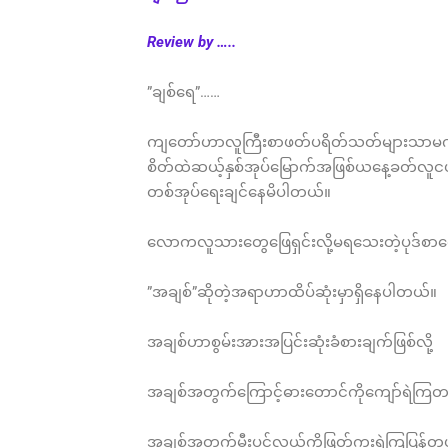
Review by …..
”ချစ်ရေ”……
ကျတော်ဟာလူကြီးစာဖတ်ပရိတ်သတ်များသာမကလူ
စိတ်ထဲဆယ့်နှစ်အုပ်မြောက်အဖြစ်ယနေ့ခတ်လူငယ်
တစ်အုပ်ရေးချင်နေမိပါတယ်။
လောကလူသားတွေဖြေရှင်းလို့မရသေးတဲ့ပုဒ်စာတ
”အချစ်”ဆိုတဲ့အရာဟာထိပ်ဆုံးမှာရှိနေပါတယ်။
အချစ်ဟာစွမ်းအားအပြင်းဆုံးခံစားချက်ဖြစ်လို့
အချစ်အတွက်ကြောင့်ဓားတောင်ကိုကျော်ရဲကြ
အချစ်အတွက်မီးပင်လယ်ကိုဖြတ်ကူးရဲကြပြန်တ