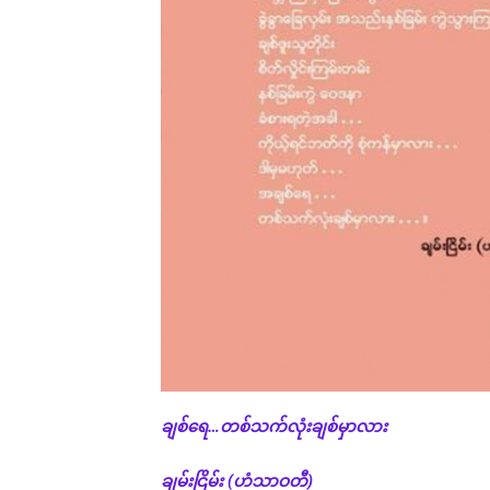
ချစ်ရေ…တစ်သက်လုံးချစ်မှာလား
ချမ်းငြိမ်း (ဟံသာဝတီ)