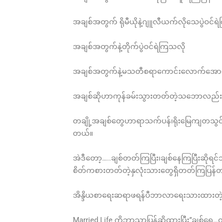
အချစ်အတွက် ရိုမီယိုနဲ့ဂျူလီယက်လိုသေပွဲဝင်ရဲက
အချစ်အတွက်နဲ့တိုက်ပွဲဝင်ရဲကြသလို
အချစ်အတွက်နဲ့မသတီစရာကောင်းလောက်အောင
အချစ်ဆိုဟာကုန်ခမ်းသွားတတ်တဲ့သဘောလည်
တချို့အချစ်တွေဟာရာသက်ပန်၊ရိုးမြေကျတသွင်
တယ်။
အဲဒီတော့…..ချစ်တတ်ကြပြီး၊ချစ်နေကြပြီးဆို
စိတ်ကစားတတ်တဲ့နှလုံးသားတွေရှိတတ်ကြပြန်
အိန္ဒိယစာရေးဆရာဖရန်ပီဘာလာရေးသားထားတဲ
Married Life ကိုဘာသာပြန်ဆိုထားပြီး”ချစ်