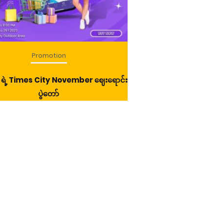
Promotion
Promo
ရဲ့ Times City November ဈေးရောင်း
ကော်ဖီလည်းသောက်
ပွဲတော်