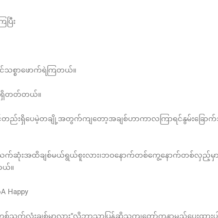
ြပြီး
်သစ္စာဖောက်ရဲကြတယ်။
းရှိတတ်တယ်။
တည်းရှိပေမဲ့တချို့အတွက်ကျတော့အချစ်ဟာကာလကြာရင်နွမ်းခြောက်သွ
ရင်သက်ဆုံးအထိချစ်မယ်ရွယ်စူးလား၊ဘဝနောက်တစ်ကွေ့နောက်တစ်လှည့်မှာ
တယ်။
့A Happy
ရေ…တစ်သက်လုံးချစ်မှာလား”လို့ဘာသာပြန်ဆိုသူကျတော်ကနာမည်ပေးထာ