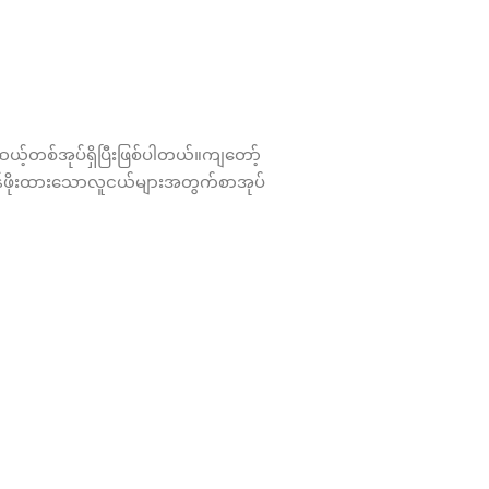
စ်အုပ်ရှိပြီးဖြစ်ပါတယ်။ကျတော့်
ုတန်ဖိုးထားသောလူငယ်များအတွက်စာအုပ်