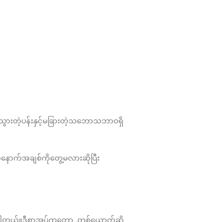
ားတဲ့ပန်းနှင့်မခြားတဲ့သဘောသဘာဝရှိ
နောက်အချစ်ကိုတွေ့မလားဆိုပြီး
းပါတယ်။ဒီစာအုပ်ကတော့..တစ်ယောက်ဆို