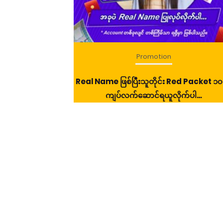
Promotion
Real Name ဖြစ်ပြီးသူတိုင်း Red Packet ၁
ကျပ်လက်ဆောင်ရယူလိုက်ပါ…
n
 Yacht Hotel တို့
 Promotion