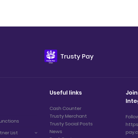
Trusty Pay
Useful links
Join
Inte
Cash Counter
Trusty Merchant
Follo
unctions
Trusty Social Posts
https
News
pay.
tner List