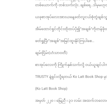
တစ်ယောက်ကို တစ်သက်လုံး..ချစ်ရေ…ဒါမှမဟုတ်.
ယခုစာအုပ်လေးအားယနေ့ခတ်လူငယ်စုံတွဲချစ်သူတ
အိမ်ထောင်ရှင်တိုင်းထိုထပ်ပို၍”အချစ်”ကိုတန်
ဖတ်ရှုပြီး”အချစ်”အမြင်ထူးနိုင်ကြပါစေ…
ချမ်းငြိမ်း(ဟံသာဝတီ)
စာအုပ်လေးကို ကြိုက်နှစ်သက်လို့ ဝယ်ယူချင်ပ
TRUSTY နဲ့ရှင်းလို့ရတယ် Ko Latt Book Shop မ
(Ko Latt Book Shop)
အမှတ် ၂၂၀ ၊ မြေညီ ၊ ၃၁ လမ်း အထက်ဘလောက် ၊ ပန