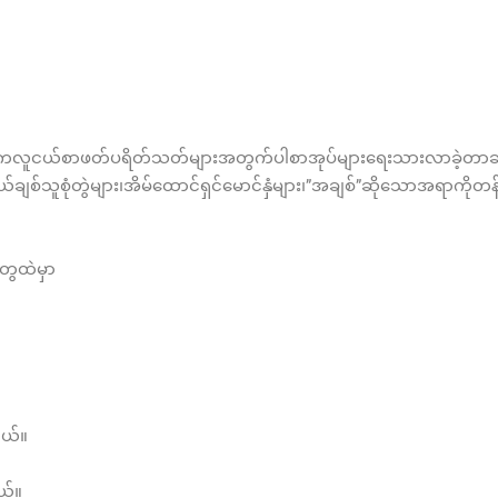
ငယ်စာဖတ်ပရိတ်သတ်များအတွက်ပါစာအုပ်များရေးသားလာခဲ့တာဆယ့်တ
ချစ်သူစုံတွဲများ၊အိမ်ထောင်ရှင်မောင်နှံများ၊”အချစ်”ဆိုသောအရာကိ
ွေထဲမှာ
တယ်။
ယ်။