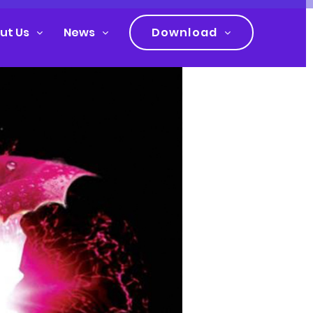
ut Us
News
Download