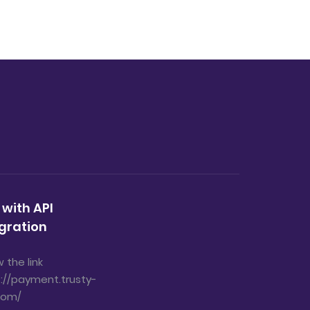
 with API
gration
w the link
://payment.trusty-
com/