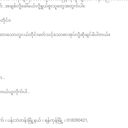
.အချစ်လို့ခေါ်မယ်လို့ရွယ်စူးသူတွေအတွက်ပါ။
ိုင်း၊
ဖိုးထားသောလူငယ်တိုင်းဖတ်သင့်သောစာအုပ်လို့ဆိုချင်မိပါတယ်။
ါက…
ှာဝယ်ယူလိုက်ပါ…
်းဘဲတန်းမြို့နယ် ၊ ရန်ကုန်မြို့ ၊ 018390421,