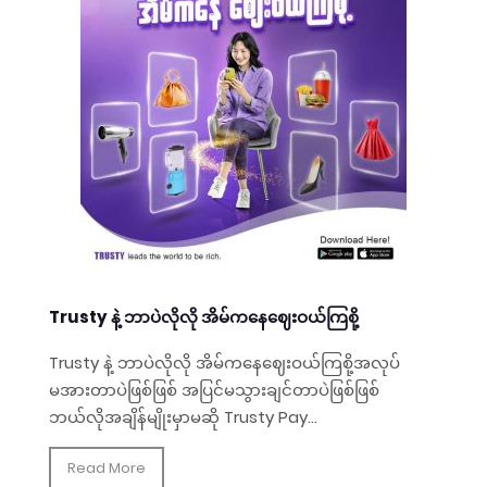
Trusty နဲ့ ဘာပဲလိုလို အိမ်ကနေဈေးဝယ်ကြစို့
Trusty နဲ့ ဘာပဲလိုလို အိမ်ကနေဈေးဝယ်ကြစို့အလုပ်
မအားတာပဲဖြစ်ဖြစ် အပြင်မသွားချင်တာပဲဖြစ်ဖြစ်
ဘယ်လိုအချိန်မျိုးမှာမဆို Trusty Pay...
Read More