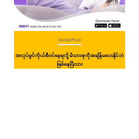
Social Post
ာ်
အလုပ်ခွင်ကိုယ်စီဝင်နေရလို့ မိသားစုကိုအချိန်မပေးနိုင်ဘဲ
ဧရ
ဖြစ်နေပြီလား