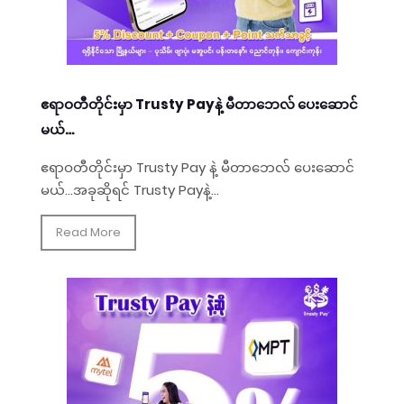
ဧရာဝတီတိုင်းမှာ Trusty Payနဲ့ မီတာဘေလ် ပေးဆောင်
မယ်…
ဧရာဝတီတိုင်းမှာ Trusty Pay နဲ့ မီတာဘေလ် ပေးဆောင်
မယ်…အခုဆိုရင် Trusty Payနဲ့...
Read More