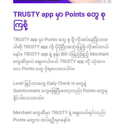
TRUSTY app မှာ Points တွေ စု
ကြစို့
TRUSTY app မှာ Points တွေ စု ဖို့ လိုအပ်နေပြီလား။
ဒါဆို TRUSTY app ကို ပိုပိုပြီးအသုံးပြုဖို့ လိုအပ်တယ်
နော်။ TRUSTY app နဲ့ ဖုန်း Bill ပဲဖြည့်ဖြည့် Merchant
တွေဆီမှာပဲ ဈေးဝယ်ဝယ် TRUSTY app ကို သုံးလေ
လေ Points တွေ ပိုရလေလေပါပဲ။
Level မြှင့်တာတွေ Daily Check in တွေနဲ့
Questionnaire တွေ‌ဖြေပြီးတော့လည်း Points တွေရ
နိုင်ပါသေးတယ်။
Merchant တွေဆီမှာ TRUSTY နဲ့ ဈေးဝယ်ရင်လည်း
Pionts တွေက ထပ်ရဦးမှာနော်။