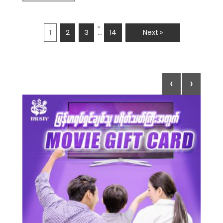
…
1
2
3
14
Next »
‹
›