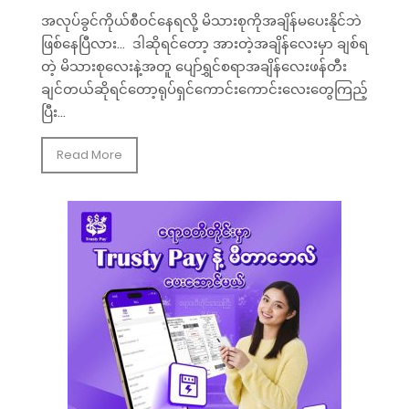
အလုပ်ခွင်ကိုယ်စီဝင်နေရလို့ မိသားစုကိုအချိန်မပေးနိုင်ဘဲ
ဖြစ်နေပြီလား... ဒါဆိုရင်တော့ အားတဲ့အချိန်လေးမှာ ချစ်ရ
တဲ့ မိသားစုလေးနဲ့အတူ ပျော်ရွှင်စရာအချိန်လေးဖန်တီး
ချင်တယ်ဆိုရင်တော့ရုပ်ရှင်ကောင်းကောင်းလေးတွေကြည့်
ပြီး...
Read More