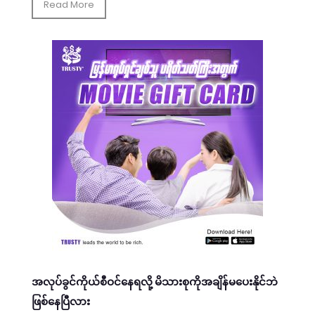
Read More
အလုပ်ခွင်ကိုယ်စီဝင်နေရလို့ မိသားစုကိုအချိန်မပေးနိုင်ဘဲ
ဖြစ်နေပြီလား