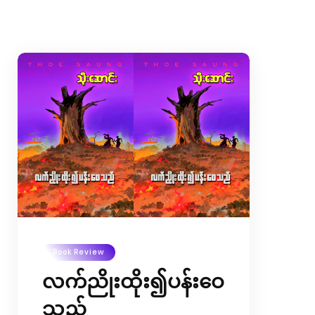
Book Review
လက်ညိုးထိုး၍ပန်းဝေ
သည်