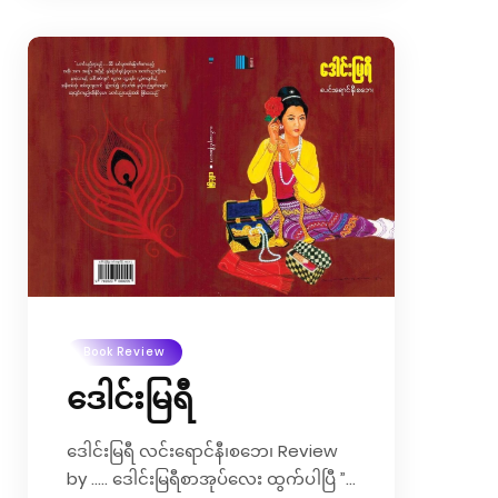
မြောက်အဖြစ်ယနေ့ခတ်လူငယ်ချစ်သူစုံတွဲ
များ၊အိမ်ထောင်ရှင်မောင်နှံ
များ၊”အချစ်”ဆိုသောအရာကိုတန်ဖိုးထား
သောလူငယ်များအတွက်စာအုပ်တစ်အုပ်
ရေးချင်နေမိပါတယ်။ လောကလူသားတွေ
ဖြေရှင်းလို့မရသေးတဲ့ပုဒ်စာတွေထဲမှာ
”အချစ်”ဆိုတဲ့အရာဟာထိပ်ဆုံးမှာရှိနေပါ
တယ်။ အချစ်ဟာစွမ်းအားအပြင်းဆုံးခံစား
ချက်ဖြစ်လို့ အချစ်အတွက်ကြောင့်ဓား
တောင်ကိုကျော်ရဲကြတယ်။ အချစ်
အတွက်မီးပင်လယ်ကိုဖြတ်ကူးရဲကြပြန်
တယ်။ အချစ်အတွက် ရိုမီယိုနဲ့ဂျူလီယက်
လိုသေပွဲဝင်ရဲကြပြီး အချစ်အတွက်နဲ့
Book Review
တိုက်ပွဲဝင်ရဲကြသလို အချစ်အတွက်နဲ့မ
ဒေါင်းမြရီ
သတီစရာကောင်းလောက်အောင်
သစ္စာဖောက်ရဲကြတယ်။ အချစ်ဆိုဟာကုန်
ခမ်းသွားတတ်တဲ့သဘောလည်းရှိတတ်
ဒေါင်းမြရီ လင်းရောင်နီ၊စဘေ၊ Review
တယ်။ တချို့အချစ်တွေဟာရာသက်ပန်၊
by ….. ဒေါင်းမြရီစာအုပ်လေး ထွက်ပါပြီ ”