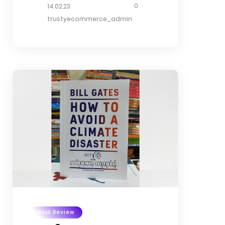
ကြရင် တစ်ယောက်ရဲ့ မျှော်လင့်ခြင်းကို
0
14.02.23
တစ်ယောက်ဆီမှာ ပုံအပ်ရင်း ရှင်သန်ကြ
trustyecommerce_admin
သတဲ့ .. ဒီလိုနဲ့ အဲဒီလူနှစ်ယောက်မှာ
တစ်ယောက်ယောက်က ယုံကြည်ခြင်း
စည်းကို ဖောက်ဖျက်သွားတဲ့အခါ ကျန်တဲ့
တစ်ယောက်ရဲ့ မျှော်လင့်ခြင်းဟာ အလိုလို
ပျက်စီးသွားတော့တာပဲ .. အဲဒီ မျှော်လင့်
ခြင်း အကျိုးအပဲ့တွေကို ဆုပ်ကိုင်းရင်း
လမ်းခုလတ်မှာ လမ်းပျောက်နေတဲ့သူတွေ
၊ လမ်းတဝက်မှာ ကျန်နေခဲ့ရတဲ့သူတွေ ..
မျှော်လင့်ခြင်းကို ချစ်ရသူအပေါ်မှာ
တည်ဆောက်ထားပြီး ကိုယ့်ချစ်ခြင်း
မေတ္တာနဲ့ကိုယ် ရင်ကွဲနေရတဲ့သူတွေ ၊
နောက် .. နေ့ရက်တွေတိုင်းမှာ...
Book Review