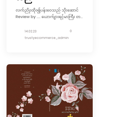
လက်ညိုးထိုး၍ပန်းဝေသည် သိုးဆောင်
Review by ….. ယောက်ျားရင့်မာကြီး တစ်
ယောက်ကိုမျက်ရည်ကျစေခဲ့တဲ့ စာအုပ်
လေးကတော့ “လက်ညှိုးထိုး၍ ပန်းဝေ
0
14.02.23
သည်” အမည်ရှိ စာအုပ်လေးပဲ ဖြစ်ပါ
trustyecommerce_admin
တယ်……… “ငါချစ်ရင် မိုးကို
လှေကားထောင်ပေးမယ်..ပင်လယ်ကို
တံတားခင်းပေးမယ်.. ငါမုန်းရင်တော့ ငရဲ
ကိုတောင် ပြာကျအောင် မီးရှို့ပစ်မယ်…”
သီချင်းလေး တစ်ပုဒ်ပါ။ ဘွဲ့ထူး ဂုဏ်ထူး
တွေ တပ်မထားပါဘူး။ စကားလုံး
အချွန်အတက်တွေနဲ့လည်း နှလုံးသားကို
ထိုးစိုက်မထားပါဘူး။ ရည်ရွယ်ချက်တစ်ခု
တည်းပါ။ နားထောင်ဖူးရင်သိလိမ့်မယ်။
ချစ်သူလက်ညှိုးထိုးတိုင်း ပန်းတွေဝေပေး
ချင်တယ်။ အဲဒီအစွမ်းကိုလဲ ကျွန်တော်ရ
ချင်တယ်။ တစ်ကယ်……..။ “ဘာပဲဖြစ်ဖြစ်