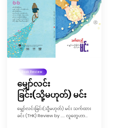
တချို့ကို ထပ်မံဖြည့်စွက်ထားပါတယ် .. ”
သိပ်အံမ၀င်တဲ့ စာမူတချို့ကို ဖြုတ်ပြီး
နောက်ထပ်စာမူအသစ်တချို့ကို ထပ်ဖြည့်
လိုက်ဝောာ့ စာအုပ်ဟာ ပန်းရနံ့တွေ ပို
သင်းထုံသွားသလိုပါပဲ .. ပန်းရံနံ့လေးတွေ
က ဖတ်သူရဲ့ မျက်လုံးကနေတစ်ဆင့် ရင်
ထဲစိမ့်၀င်ပြီး နှလုံးသားကို ပိုနူးညံ့သွားစေ
မယ် ထင်ပါတယ်...
Book Review
မျှော်လင်း
ခြင်း(သို့မဟုတ်) မင်း
မျှော်လင်းခြင်း(သို့မဟုတ်) မင်း သက်ထား
ခင်း (THK) Review by ….. လူတွေဟာ
တစ်ယောက်နဲ့ တစ်ယောက် ချစ်ခင်စုံမက်