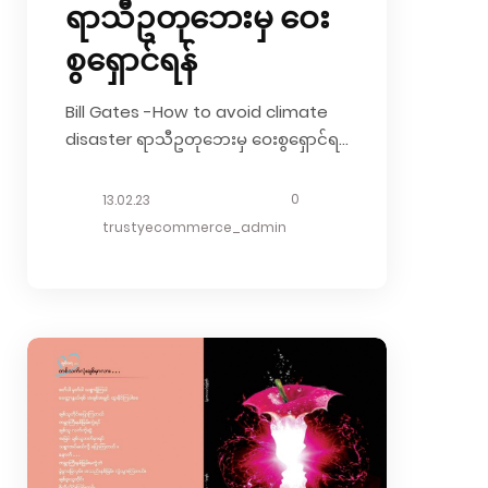
ရာသီဥတုဘေးမှ ဝေး
စွရှောင်ရန်
Bill Gates -How to avoid climate
disaster ရာသီဥတုဘေးမှ ဝေးစွရှောင်ရန်
ကျော်ဦး ( မြန်မာပြန် ) Review by …….
မည်မျှပင်စာဖတ်ဝါသနာပါသည်ဆိုစေ မိမိ
0
13.02.23
နှင့်မယဉ်ပါးသော၊ မိမိစိတ်မဝင် စားသော
trustyecommerce_admin
အကြောင်းအရာများကိုတော့ ဖတ်လိုကြ
မည် မဟုတ်ပါ။ သို့သော် စိတ်မဝင်စား
သောဖြစ်စဉ်တစ်ခုက မိမိ၏ပတ်ဝန်းကျင်
ကို လာရောက် တွေ့ ထိ လွှမ်းမိုးလာပြီဆို
လျှင်တော့ ယင်းဖြစ်စဉ်၏အခြေခံ
သဘောမျှကို ဖြစ်စေ နားလည်
သဘောပေါက်အောင် ကြိုးစားကြရပါ
မည်။ အဆိုပါ ဖြစ်စဉ်မျိုး များထဲတွင်
ရာသီဥတုပြောင်းလဲခြင်းလည်း ပါဝင်