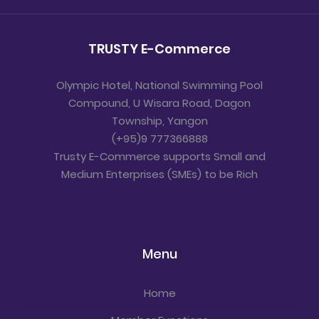
စုံတွဲချစ်သူတိုင်း၊ အိမ်ထောင်ရှင်တိုင်းထို
ထပ်ပို၍”အချစ်”ကိုတန်ဖိုးထားသော
လူငယ်တိုင်းဖတ်သင့်သောစာအုပ်လို့ဆို
TRUSTY E-Commerce
ချင်မိပါတယ်။ ဖတ်ရှုပြီး”အချစ်”အမြင်ထူး
နိုင်ကြပါစေ… ချမ်းငြိမ်း(ဟံသာဝတီ)
Olympic Hotel, National Swimming Pool
စာအုပ်လေးကို ကြိုက်နှစ်သက်လို့ ဝယ်ယူ
Compound, U Wisara Road, Dagon
ချင်ပါက… TRUSTY နဲ့ရှင်းလို့ရတယ် Ko
Township, Yangon
Latt Book Shop မှာဝယ်ယူလိုက်ပါ…
(+95)9 777366888
(Ko Latt Book Shop) အမှတ်...
Trusty E-Commerce supports Small and
Medium Enterprises (SMEs) to be Rich
Menu
Home