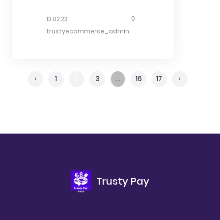
ရိုးမြေကျတသွင်တည်းရှိပေမဲ့တချို့
ဒေါင်းမြရီ ” ဝတ္ထုရှည်ထဲမှာတော့ ” မြရီ ”
အတွက်ကျတော့အချစ်ဟာကာလကြာရင်
ဆိုတဲ့ စဘေရွာသူကလေး ဘဝကနေ ”
0
13.02.23
နွမ်းခြောက်သွားတဲ့ပန်းနှင့်မခြားတဲ့
ဒေါင်းမြရီ ” ဆိုတဲ့ ပညာအရှိန်ကျော်စော
trustyecommerce_admin
သဘောသဘာဝရှိတယ်။ အဲဒီတော့…..ချစ်
တဲ့ သဘင်သည်တစ်ယောက် ဖြစ်လာဖို့
တတ်ကြပြီး၊ချစ်နေကြပြီးဆိုရင်သက်ဆုံး
ဖြတ်သန်းခဲ့ရပုံ၊ သဘင်သည်အဆင့်ဆင့်
အထိချစ်မယ်ရွယ်စူးလား၊ဘဝနောက်တစ်
ထံ ချဉ်းကပ်ပြီး သဘင်အတတ်ပညာ
ကွေ့နောက်တစ်လှည့်မှာနောက်အချစ်ကို
မင်းသမီးအတတ်ပညာတွေကို သင်ယူ
‹
1
2
3
…
16
17
›
တွေ့မလားဆိုပြီးစိတ်ကစားတတ်တဲ့
အားထုတ်ခဲ့ရပုံ၊ ဆူကြုံနိမ့်မြင့် လောကဓံ
နှလုံးသားတွေရှိတတ်ကြပြန်တယ်။ အိန္ဒိယ
တရားတွေကို တွေ့ကြုံရင်ဆိုင်ခဲ့ရပုံ၊
စာရေးဆရာဖရန်ပီဘာလာရေးသားထား
“ဒေါင်းမြရီ” ဘဝမှသည် မင်းတိုင်ပင်ရွာမှာ
တဲ့A Happy Married Life ကိုဘာသာ
ဇာတ်မြှုပ်နေထိုင်ရင်း “ခင်ထားရီ” ဆိုတဲ့
ပြန်ဆိုထားပြီး”ချစ်ရေ…တစ်သက်လုံးချစ်
မိန်းမငယ်လေး(ရန်သူရဲ့သွေး)တစ်
မှာလား”လို့ဘာသာပြန်ဆိုသူကျတော်က
ယောက်ကို မွေးမြူခဲ့တဲ့ “ဒေါ်မိန်းကလေး”
နာမည်ပေးထားပါတယ်။ဒီစာအုပ်
ဘဝအထိ အမြှုပ်အဖော် အလှည့်အ
ကတော့..တစ်ယောက်ဆိုတစ်ယောက်ကို
ပြောင်းလေးတွေနဲ့...
Trusty Pay
တစ်သက်လုံး..ချစ်ရေ…ဒါမှမဟုတ်..အချစ်
လို့ခေါ်မယ်လို့ရွယ်စူးသူတွေအတွက်ပါ။
ယခုစာအုပ်လေးအားယနေ့ခတ်လူငယ်