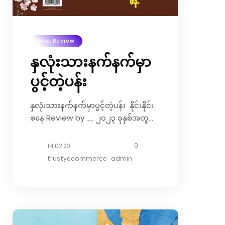
ပေါ့ကွယ် ချစ်သူလက်သာထိကိုင်ထားရ
ရင် အသက်မရှုပေမဲ့လဲ အသက်ရှိနိုင်ပါ
သေးတယ်” … သိုးဆောင်း (
Book Review
လက်ညှိုးထိုး၍...
နှလုံးသားနက်နက်မှာ
ပွင့်တဲ့ပန်း
နှလုံးသားနက်နက်မှာပွင့်တဲ့ပန်း နိုင်းနိုင်း
စနေ Review by ….. ၂၀၂၃ ခုနှစ်အတွက်
စာရိပ်မြိုင်ရဲ့ ပထမဆုံး ခြေလှမ်းကတော့
ပန်းကလေးတွေနဲ့ ပတ်သက်တဲ့ စာအုပ်
0
14.02.23
လေးတစ်အုပ်နဲ့ အစပြုပါတယ် .. ပထမ
trustyecommerce_admin
အကြိမ်ထုတ် အသစ်တော့ မဟုတ်ပေမယ့်
စာရိပ်မြိုင်ကပြန်ထုတ်တဲ့ ဒီစာအုပ်လေးကို
ဝောာ့ ဆရာမကိုယ်တိုင် ပြင်ဆင်
တည်းဖြတ်ပြီး ပန်းနဲ့သိပ်မဆိုင်တဲ့ စာ
တချို့ကို ဖြုတ်ထားခဲ့ကာ အသစ်စာပုဒ်