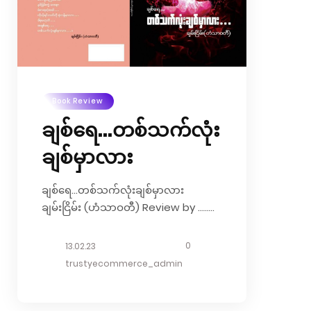
ပါသည်။ ရာသီဥတုပြောင်းလဲခြင်းသည်
“နေမဝင် ရေပြင်ခဲသည့် မြောက် ဝင်ရိုးစွန်း
မှသည် ရေရှားသည့်သဲကန္တာရဆဟာရပါ
မရှောင်ကမ္ဘာ့ချောင်...
Book Review
ချစ်ရေ…တစ်သက်လုံး
ချစ်မှာလား
ချစ်ရေ…တစ်သက်လုံးချစ်မှာလား
ချမ်းငြိမ်း (ဟံသာဝတီ) Review by …..
”ချစ်ရေ”…… ကျတော်ဟာလူကြီးစာဖတ်
ပရိတ်သတ်များသာမကလူငယ်
0
13.02.23
စာဖတ်ပရိတ်သတ်များအတွက်ပါစာအုပ်
trustyecommerce_admin
များရေးသားလာခဲ့တာဆယ့်တစ်အုပ်ရှိပြီး
ဖြစ်ပါတယ်။ကျတော့်စိတ်ထဲဆယ့်နှစ်အုပ်