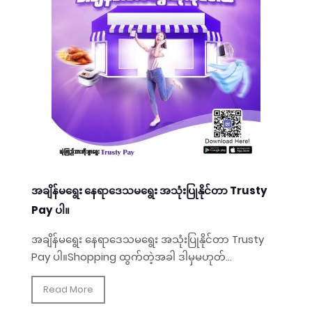
အချိန်မရွေး နေရာဒေသမရွေး အသုံးပြုနိုင်တာ Trusty
Pay ပါ။
အချိန်မရွေး နေရာဒေသမရွေး အသုံးပြုနိုင်တာ Trusty
Pay ပါ။Shopping ထွက်တဲ့အခါ ဒါမှမဟုတ်...
Read More