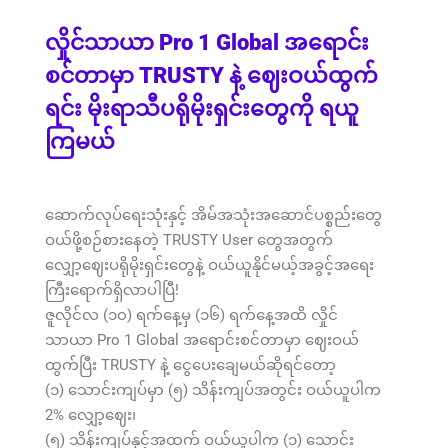
လှိုင်သာယာ Pro 1 Global အရောင်း
စင်တာမှာ TRUSTY နဲ့ ဈေးဝယ်ထွက်
ရင်း မိုးရာသီပရိုမိုးရှင်းတွေကို ရယူ
ကြမယ်
ဆောက်လုပ်ရေးသုံးနှင့် အိမ်အသုံးအဆောင်ပစ္စည်းတွေ
ဝယ်ဖို့စဉ်စားနေတဲ့ TRUSTY User တွေအတွက်
လျှော့ဈေးပရိုမိုးရှင်းတွေနဲ့ ဝယ်ယူနိုင်မယ့်အခွင့်အရေး
ကြီးရောက်ရှိလာပါပြီ!
ဇူလိုင်လ (၁၀) ရက်နေ့မှ (၁၆) ရက်နေ့အထိ လှိုင်
သာယာ Pro 1 Global အရောင်းစင်တာမှာ ဈေးဝယ်
ထွက်ပြီး TRUSTY နဲ့ ငွေပေးချေမယ်ဆိုရင်တော့
(၁) သောင်းကျပ်မှာ (၅) သိန်းကျပ်အတွင်း ဝယ်ယူပါက
2% လျှော့ဈေး၊
(၅) သိန်းကျပ်နှင့်အထက် ဝယ်ယူပါက (၁) သောင်း