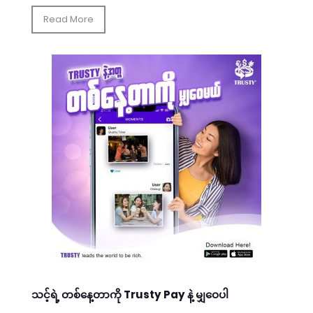
Read More
သင့်ရဲ့ တစ်နေ့တာကို Trusty Pay နဲ့ မျှဝေပါ