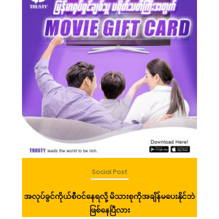
Social Post
ာ်
အလုပ်ခွင်ကိုယ်စီဝင်နေရလို့ မိသားစုကိုအချိန်မပေးနိုင်ဘဲ
ဧရ
ဖြစ်နေပြီလား