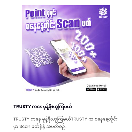
TRUSTY ကနေ မုန့်ဖိုးယူကြမယ်
TRUSTY ကနေ မုန့်ဖိုးယူကြမယ်TRUSTY က စနေနေ့တိုင်း
မှာ Scan ဖတ်ရုံနဲ့ အပတ်စဉ်...