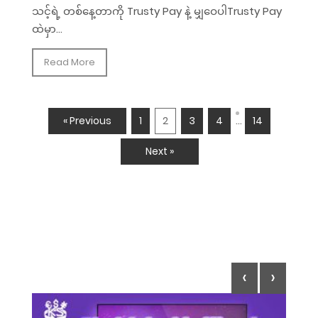
သင့်ရဲ့ တစ်နေ့တာကို Trusty Pay နဲ့ မျှဝေပါTrusty Pay
ထဲမှာ...
Read More
…
« Previous
1
2
3
4
14
Next »
‹
›