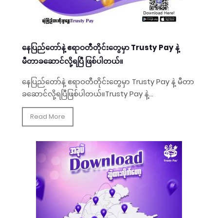
နေပြည်တော်နဲ့ ဧရာဝတီတိုင်းတွေမှာ Trusty Pay နဲ့
မီတာခဆောင်လို့ရပြီ ဖြစ်ပါတယ်။
နေပြည်တော်နဲ့ ဧရာဝတီတိုင်းတွေမှာ Trusty Pay နဲ့ မီတာ
ခဆောင်လို့ရပြီဖြစ်ပါတယ်။Trusty Pay နဲ့...
Read More