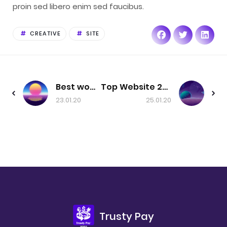
proin sed libero enim sed faucibus.
CREATIVE
SITE
Best work
Top Website 2020
23.01.20
25.01.20
Trusty Pay