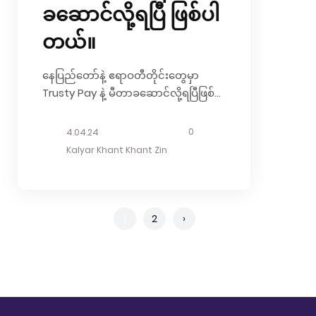
ခဆောင်လို့ရပြီ ဖြစ်ပါ
တယ်။
နေပြည်တော်နဲ့ ဧရာဝတီတိုင်းတွေမှာ
Trusty Pay နဲ့ မီတာခဆောင်လို့ရပြီဖြစ်ပါ
တယ်။ Trusty Pay နဲ့ အိမ်မှာပဲ မိမိတို့
ကိုယ်တိုင် မီတာခဆောင်ရင် 5%
0
4.04.24
Discount ပြန်ရတာမို့ Trusty User
Kalyar Khant Khant Zin
အတွက် သတင်းကောင်းတစ်ခုပဲနော်။
မီတာခဆောင်ဖို့အတွက် ဘယ်လိုလုပ်ရမ
လဲဆိုတော့ – Trusty Pap Application
ထဲကိုဝင်ပါ။ – Bill ထဲကို ဝင်ပါ။ –
1
2
›
Electric ထဲကိုဝင်ပြီး Scan ဖတ်ပါ။
အထက်ပါ အဆင့် (၃) ဆင့်လုပ်ပြီး မီတာခ
ဆောင်လို့ရပါပြီ။ ဒါဆို မီတာခဆောင်
တိုင်း အပြင်မှာ ကိုယ်တိုင်သွားစရာမလိုဘဲ
Trusty...