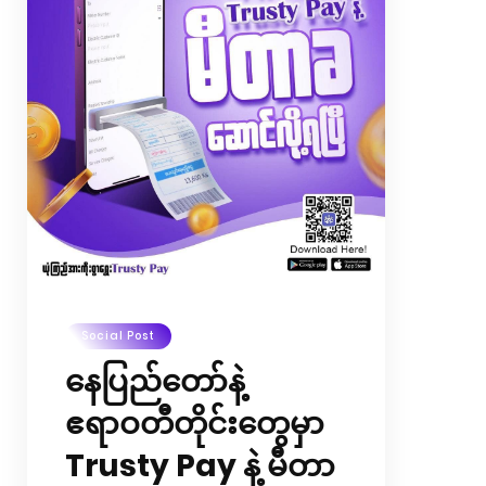
Merchant ရှိတဲ့ ဆိုင်တွေမှာ
အလွယ်တကူ တိုက်ရိုက်ဝယ်ယူလို့ရတာ
ဖြစ်လို့ အချိန်ကုန်လူပင်ပန်းသက်သာစေ
ပါတယ်။ လွယ်ကူတဲ့ နေ့ရက်တွေ ဖန်တီး
နိုင်ဖို့ Trusty Pay ကို အခုပဲ Download
ဆွဲလိုက်ကြရအောင်။TRUSTY
Application...
Social Post
နေပြည်တော်နဲ့
ဧရာဝတီတိုင်းတွေမှာ
Trusty Pay နဲ့ မီတာ