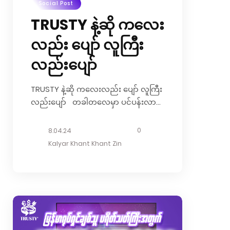
Social Post
TRUSTY နဲ့ဆို ကလေး
လည်း ပျော် လူကြီး
လည်းပျော်
TRUSTY နဲ့ဆို ကလေးလည်း ပျော် လူကြီး
လည်းပျော် တခါတလေမှာ ပင်ပန်းလာ
တာမျိုးတွေ စိတ်မပျော်တာမျိုးတွေ
ဖြစ်လာတတ်ကြပါတယ်. . . အဲ့လိုအချိန်
0
8.04.24
မျိုးကြုံတွေ့နေရပြီဆိုရင်တော့ TRUSTY
Kalyar Khant Khant Zin
Application ထဲမှာရှိတဲ့ Game တွေကို
ဆော့ကစားရင်း စိတ်အမောဖြေလို့ရတော့
ပိုပြီး အဆင်ပြေတာပေါ့ TRUSTY က
Mobile Wallet တစ်ခုဖြစ်ရုံသာမက
လူကြီး/လူငယ်မရွေး အပျင်းဖြေဆော့လို့ရ
တဲ့ Game လေးတွေလဲ ထည့်သွင်းပေး