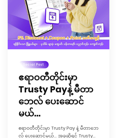
Social Post
ဧရာဝတီတိုင်းမှာ
Trusty Payနဲ့ မီတာ
ဘေလ် ပေးဆောင်
မယ်…
ဧရာဝတီတိုင်းမှာ Trusty Pay နဲ့ မီတာဘေ
လ် ပေးဆောင်မယ်… အခုဆိုရင် Trusty