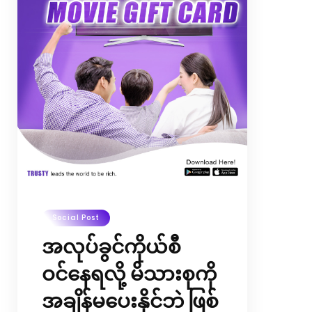
ထားတာဖြစ်လို့ အခုပဲ စမ်းဆော့ကြည့်ဖို့
ဖိတ်ခေါ်လိုက်ပါတယ်နော်။ TRUSTY
Application Download ရယူရန် …
>> http://onelink.to/mm6gdg
Social Post
အလုပ်ခွင်ကိုယ်စီ
ဝင်နေရလို့ မိသားစုကို
အချိန်မပေးနိုင်ဘဲ ဖြစ်