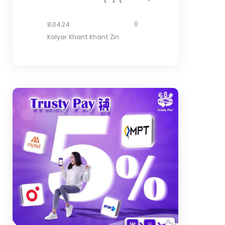
Payနဲ့ ဧရာဝတီတိုင်းက မြို့နယ်(၅)မြို့နယ်
ဖြစ်တဲ့ ပုသိမ်မြို့၊ ဖျာပုံမြို့၊ မအူပင်မြို့၊
0
8.04.24
ပန်းတနော်မြို့၊ ညောင်တုန်းမြို့တွေမှာ
Kalyar Khant Khant Zin
လျှပ်စစ်မီတာဘေလ်ပေးဆောင်လို့ ရနေပြီ
ပဲ ဖြစ်ပါတယ်။ Trusty Payနဲ့ မိမိတို့
ကိုယ်တိုင် အိမ်မှာပဲ လျှပ်စစ်မီတာဘေလ်
ပေးဆောင်မယ်ဆိုရင် 5% Discount ရရှိ
မှာပဲ ဖြစ်ပါတယ်။ ဒါတင်မကသေးဘဲ
Couponတွေ Pointတွေလည်း အသုံးပြု
လို့ ရမှာပဲ ဖြစ်ပါတယ်။ အဲ့တော့လျှပ်စစ်
မီတာဘေလ်ကို Trusty Payနဲ့ မိမိတို့
ကိုယ်တိုင် အိမ်မှာပဲ လွယ်လွယ်ကူကူ ပေး
ဆောင်မယ် ပြီးတော့ Discountတွေ
Pointတွေလည်း...