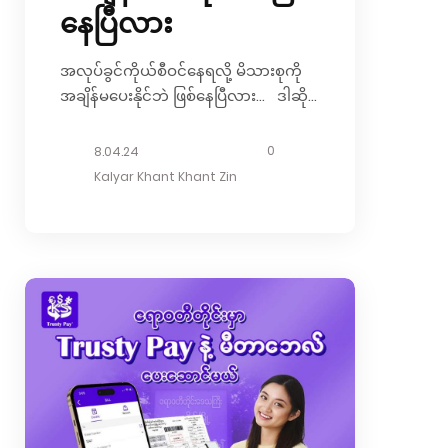
နေပြီလား
အလုပ်ခွင်ကိုယ်စီဝင်နေရလို့ မိသားစုကို
အချိန်မပေးနိုင်ဘဲ ဖြစ်နေပြီလား… ဒါဆို
ရင်တော့ အားတဲ့အချိန်လေးမှာ ချစ်ရတဲ့
မိသားစုလေးနဲ့အတူ ပျော်ရွှင်စရာအချိန်
0
8.04.24
လေးဖန်တီးချင်တယ်ဆိုရင်တော့ရုပ်ရှင်
Kalyar Khant Khant Zin
ကောင်းကောင်းလေးတွေကြည့်ပြီး
အချိန်ကုန်ဖို့ လိုအပ်နေပြီနော်။ TRUSTY
Application ထဲမှာ လူကြီးမင်းတို့
ကြိုက်နှစ်သက်တဲ့ ရုပ်ရှင်ဇာတ်ကား
ကောင်းများကို ကြည့်နိုင်တဲ့ NetFlix, iFlix,
Viu Movie, Mahar Movie, LaLaKyi
Movie, Hulu Plus အစရှိတဲ့ Movie Gift
Card တွေ ဝယ်လို့ရနေပြီဖြစ်လို့ အားလုံး
အဆင်သင့်ပဲပေါ့ . . . ကောင်းမွန်တဲ့ အချိန်
တွေကို ချစ်ရတဲ့ မိသားစုတွေနဲ့ Movie
Date လုပ်ရင်း...