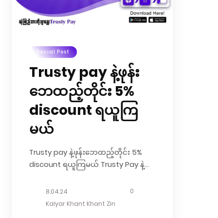
Social Post
Trusty pay နဲ့ဖုန်း
ဘေထည့်တိုင်း 5%
discount ရယူကြ
မယ်
Trusty pay နဲ့ဖုန်းဘေထည့်တိုင်း 5%
discount ရယူကြမယ် Trusty Pay နဲ့
အလွယ်တကူ ဖုန်းဘေလ်ဝယ်လို့ရရုံတင်
မဟုတ်ဘဲ အများနဲ့မတူတဲ့ ထူးခြားချက်
0
8.04.24
တစ်ခုက Trusty Pay Application
Kalyar Khant Khant Zin
ကနေ ဘေလ်ထည့်မယ်ဆိုရင် 5%