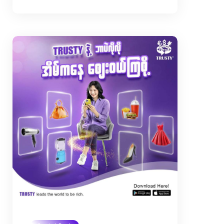
Discount ရရှိနိုင်ပါတယ်။ MPT Bill ပဲထ
ည့်မလား … တခြား Sim Card တွေ
အတွက်ပဲထည့်မလား … ဘယ် Sim အမျိုး
စားကိုမဆို 5% Discount နဲ့ဆိုတော့ ပို
အဆင်ပြေပြီး Phone Bill ကလည်း နေ့စဉ်
သုံးဖြစ်တာမို့ ထည့်ပါများလေ ပိုပြီး
Budget Save...