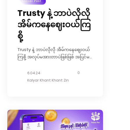
Social Post
Trusty နဲ့ ဘာပဲလိုလို
အိမ်ကနေဈေးဝယ်ကြ
စို့
Trusty နဲ့ ဘာပဲလိုလို အိမ်ကနေဈေးဝယ်
ကြစို့ အလုပ်မအားတာပဲဖြစ်ဖြစ် အပြင်မ
သွားချင်တာပဲဖြစ်ဖြစ် ဘယ်လိုအချိန်မျိုး
မှာမဆို Trusty Pay က မပါမဖြစ်ပဲပေါ့။
0
6.04.24
ကိုယ်ချစ်ရတဲ့သူတွေနဲ့ အိမ်မှာပဲ မုန့်စုစား
Kalyar Khant Khant Zin
ကြမလား။ ဒါမှမဟုတ် ကိုယ်လိုအပ်တဲ့
အသုံးအဆောင်ပစ္စည်းတွေကို အချိန်ကုန်
သက်သာစွာနဲ့ အိမ်ကနေပဲ လှမ်းဝယ်ကြမ
လား။ဒီလိုဆိုရင် အားလုံးရဲ့မရှိမဖြစ်
Trusty Pay လေးနဲ့ဆို အဆင်ပြေပြီလေ။
Trusty Pay ရှိနေရုံနဲ့ မိမိလိုအပ်တဲ့
အသုံးအဆောင်တွေကို Trusty Pay