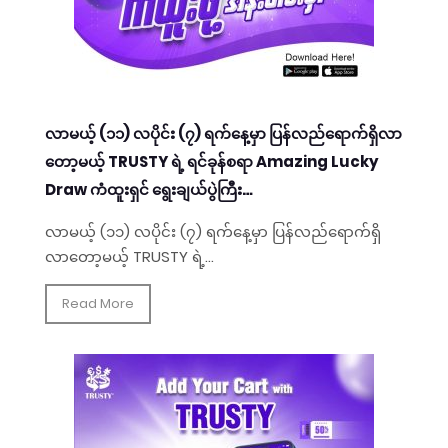
လာမယ့် (၁၁) လပိုင်း (၇) ရက်နေ့မှာ ပြန်လည်ရောက်ရှိလာ
တော့မယ့် TRUSTY ရဲ့ ရင်ခုန်စရာ Amazing Lucky
Draw ကံထူးရှင် ရွေးချယ်ပွဲကြီး…
လာမယ့် (၁၁) လပိုင်း (၇) ရက်နေ့မှာ ပြန်လည်ရောက်ရှိ
လာတော့မယ့် TRUSTY ရဲ့...
Read More