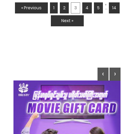
…
« Previous
1
2
3
4
5
14
Next »
‹
›