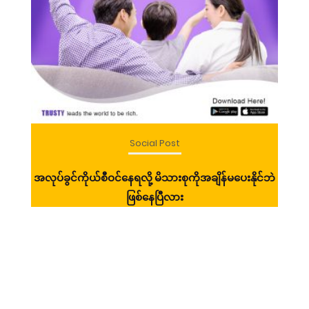
Social Post
ာ်
အလုပ်ခွင်ကိုယ်စီဝင်နေရလို့ မိသားစုကိုအချိန်မပေးနိုင်ဘဲ
ဧရ
ဖြစ်နေပြီလား