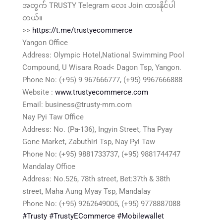
အတွက် TRUSTY Telegram လေး Join ထားနိုင်ပါ
တယ်။
>>
https://t.me/trustyecommerce
Yangon Office
Address: Olympic Hotel,National Swimming Pool
Compound, U Wisara Road< Dagon Tsp, Yangon.
Phone No: (+95) 9 967666777, (+95) 9967666888
Website :
www.trustyecommerce.com
Email: business@trusty-mm.com
Nay Pyi Taw Office
Address: No. (Pa-136), Ingyin Street, Tha Pyay
Gone Market, Zabuthiri Tsp, Nay Pyi Taw
Phone No: (+95) 9881733737, (+95) 9881744747
Mandalay Office
Address: No.526, 78th street, Bet:37th & 38th
street, Maha Aung Myay Tsp, Mandalay
Phone No: (+95) 9262649005, (+95) 9778887088
#Trusty
#TrustyECommerce
#Mobilewallet