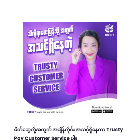
မိတ်ဆွေတို့အတွက် အချိန်တိုင်း အသင့်ရှိနေတာ Trusty
Pay Customer Service ပါ။