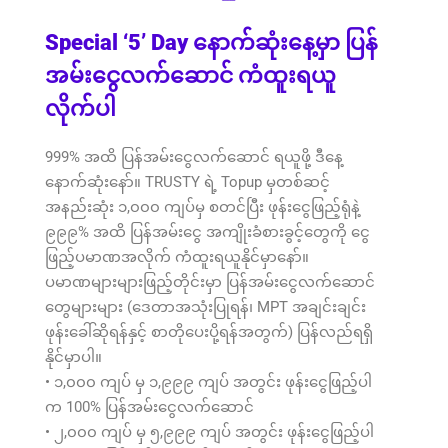
Special ‘5’ Day နောက်ဆုံးနေ့မှာ ပြန်
အမ်းငွေလက်ဆောင် ကံထူးရယူ
လိုက်ပါ
999% အထိ ပြန်အမ်းငွေလက်ဆောင် ရယူဖို့ ဒီနေ့
နောက်ဆုံးနော်။ TRUSTY ရဲ့ Topup မှတစ်ဆင့်
အနည်းဆုံး ၁,၀၀၀ ကျပ်မှ စတင်ပြီး ဖုန်းငွေဖြည့်ရုံနဲ့
၉၉၉% အထိ ပြန်အမ်းငွေ အကျိုးခံစားခွင့်တွေကို ငွေ
ဖြည့်ပမာဏအလိုက် ကံထူးရယူနိုင်မှာနော်။
ပမာဏများများဖြည့်တိုင်းမှာ ပြန်အမ်းငွေလက်ဆောင်
တွေများများ (ဒေတာအသုံးပြုရန်၊ MPT အချင်းချင်း
ဖုန်းခေါ်ဆိုရန်နှင့် စာတိုပေးပို့ရန်အတွက်) ပြန်လည်ရရှိ
နိုင်မှာပါ။
• ၁,၀၀၀ ကျပ် မှ ၁,၉၉၉ ကျပ် အတွင်း ဖုန်းငွေဖြည့်ပါ
က 100% ပြန်အမ်းငွေလက်ဆောင်
• ၂,၀၀၀ ကျပ် မှ ၅,၉၉၉ ကျပ် အတွင်း ဖုန်းငွေဖြည့်ပါ