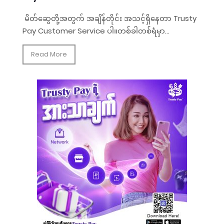
မိတ်ဆွေတို့အတွက် အချိန်တိုင်း အသင့်ရှိနေတာ Trusty
Pay Customer Service ပါ။တစ်ခါတစ်ရံမှာ...
Read More