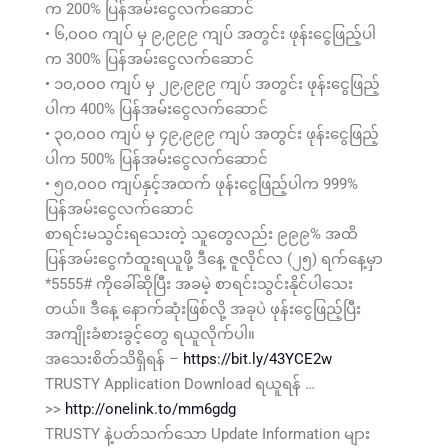
က 200% ပြန်အမ်းငွေလက်ဆောင်
• ၆,၀၀၀ ကျပ် မှ ၉,၉၉၉ ကျပ် အတွင်း ဖုန်းငွေဖြည့်ပါ
က 300% ပြန်အမ်းငွေလက်ဆောင်
• ၁၀,၀၀၀ ကျပ် မှ ၂၉,၉၉၉ ကျပ် အတွင်း ဖုန်းငွေဖြည့်
ပါက 400% ပြန်အမ်းငွေလက်ဆောင်
• ၃၀,၀၀၀ ကျပ် မှ ၄၉,၉၉၉ ကျပ် အတွင်း ဖုန်းငွေဖြည့်
ပါက 500% ပြန်အမ်းငွေလက်ဆောင်
• ၅၀,၀၀၀ ကျပ်နှင့်အထက် ဖုန်းငွေဖြည့်ပါက 999%
ပြန်အမ်းငွေလက်ဆောင်
စာရင်းမသွင်းရသေးတဲ့ သူတွေလည်း ၉၉၉% အထိ
ပြန်အမ်းငွေကံထူးရယူဖို့ ဒီနေ့ ဇူလိုင်လ (၂၅) ရက်နေ့မှာ
*5555# ကိုခေါ်ဆိုပြီး အခမဲ့ စာရင်းသွင်းနိုင်ပါသေး
တယ်။ ဒီနေ့ နောက်ဆုံးဖြစ်လို့ အခုပဲ ဖုန်းငွေဖြည့်ပြီး
အကျိုးခံစားခွင့်တွေ ရယူလိုက်ပါ။
အသေးစိတ်သိရှိရန် –
https://bit.ly/43YCE2w
TRUSTY Application Download ရယူရန် …
>>
http://onelink.to/mm6gdg
TRUSTY နဲ့ပတ်သက်သော Update Information များ