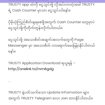
TRUSTY app ထဲကို ငွေသွင်းဖို့ လိုအပ်လာတဲ့အခါ TRUSTY
ရဲ့ Cash Counter မှာသာ ငွေသွင်းပါနော်။
ပိုမိုယုံကြည်စိတ်ချရစေဖို့အတွက် Cash Counter တွေမှာပဲ
ငွေသွင်းဖို့ကိုတိုက်တွန်းလိုက်ပါတယ်။
ငွေသွင်းဖို့ အသေးစိတ်အချက်အလက်တွေကို Page
Messenger မှာ အသေးစိတ် လာရောက်မေးမြန်းနိုင်ပါတယ်
နော်။
TRUSTY Application Download ရယူရန် –
http://onelink.to/mm6gdg
…
TRUSTY နဲ့ပတ်သက်သော Update Information များ
အတွက် TRUSTY Telegram လေး Join ထားနိုင်ပါတယ်။